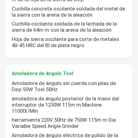
Cuchilla concreta oscilante soldada del metal de
la sierra con la arena de la aleación
Diamond Drill Core Bit
Cuchilla oscilante soldada de la lechada de la
sierra de 64m m con la arena de la aleación
Diamond Grinding Wheel
Hoja de sierra oscilante para corte de metales
40-45 HRC del BI de plata negro
tampón para pulir del diamante
Amoladora de ángulo Tool
rueda de la taza del diamante
Amoladora de ángulo sin cuerda con pilas de
Deyi 50W Tool 50Hz
Diamond Router Bit
amoladora de ángulo posterior de la mano del
interruptor de 1230W 115m m Machine
11000r/Min
Diamond Engraving Bit
herramienta 220V 50Hz de 750W 115m m Dia
Variable Speed Angle Grinder
Hoja de sierra oscilante
Amoladora de ángulo eléctrica de pulido de la