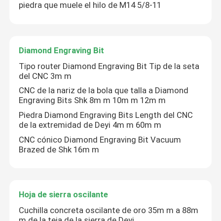
piedra que muele el hilo de M14 5/8-11
Viaje de la fábrica
Diamond Engraving Bit
Control de calidad
Tipo router Diamond Engraving Bit Tip de la seta
del CNC 3m m
CNC de la nariz de la bola que talla a Diamond
Éntrenos en contacto con
Engraving Bits Shk 8m m 10m m 12m m
Piedra Diamond Engraving Bits Length del CNC
Noticias
de la extremidad de Deyi 4m m 60m m
CNC cónico Diamond Engraving Bit Vacuum
Brazed de Shk 16m m
Casos
Diamond Saw Tools
Hoja de sierra oscilante
Cuchilla concreta oscilante de oro 35m m a 88m
Diamond Saw Blade
m de la teja de la sierra de Deyi