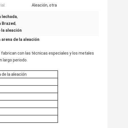
ial:
Aleación, otra
a lechada
,
ra Brazed
,
 la aleación
 arena de la aleación
 fabrican con las técnicas especiales y los metales
n largo periodo.
 de la aleación