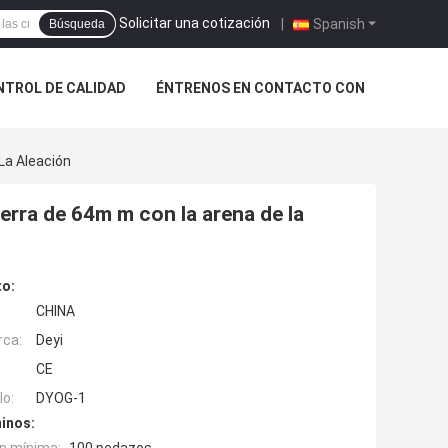
Solicitar una cotización
|
Spanish
Búsqueda
NTROL DE CALIDAD
ÉNTRENOS EN CONTACTO CON
La Aleación
ierra de 64m m con la arena de la
to:
CHINA
rca:
Deyi
CE
o:
DYOG-1
inos: