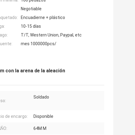
n mínima:
100 pedazos
Negotiable
aquetado:
Encuadierne + plástico
ga:
10-15 días
ago:
T/T, Western Union, Paypal, etc
fuente:
mes 1000000pcs/
 m con la arena de la aleación
Soldado
so:
cio de encargo:
Disponible
ÑO:
64M M