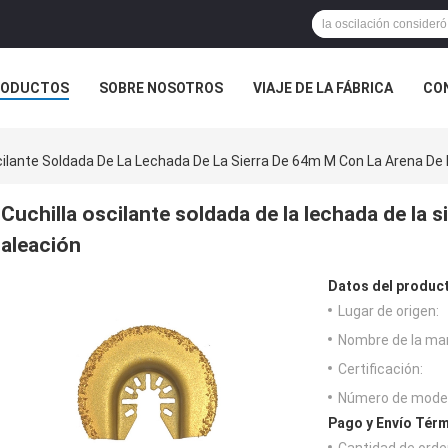
RODUCTOS
SOBRE NOSOTROS
VIAJE DE LA FÁBRICA
CO
CASOS
cilante Soldada De La Lechada De La Sierra De 64m M Con La Arena De 
Cuchilla oscilante soldada de la lechada de la s
aleación
Datos del produc
Lugar de origen:
Nombre de la ma
Certificación:
Número de model
Pago y Envío Térm