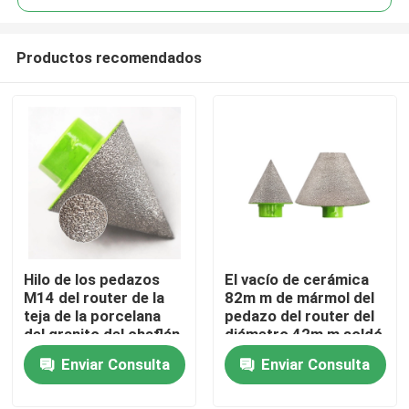
Productos recomendados
Hilo de los pedazos
El vacío de cerámica
Hogar
M14 del router de la
82m m de mármol del
teja de la porcelana
pedazo del router del
del granito del chaflán
diámetro 42m m soldó
Productos
35m m
Enviar Consulta
Enviar Consulta
Sobre nosotros