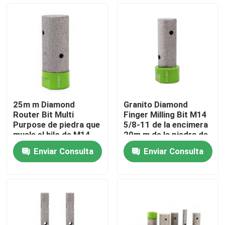
Viaje de la fábrica
Control de calidad
Éntrenos en contacto con
25m m Diamond
Granito Diamond
Router Bit Multi
Finger Milling Bit M14
Noticias
Purpose de piedra que
5/8-11 de la encimera
muele el hilo de M14
20m m de la piedra de
5/8-11
la teja
Enviar Consulta
Enviar Consulta
Casos
Diamond Saw Tools
Diamond Saw Blade