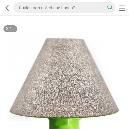
2
/
5