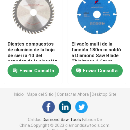
Diamond Router Bit
Diamond Engraving Bit
Dientes compuestos
El vacío multi de la
de aluminio de la hoja
función 180m m soldó
Hoja de sierra oscilante
de sierra 40 del
a Diamond Saw Blade
cenador de la aleación
Thickness 1.6m m
20m m de Carbid del
Amoladora de ángulo Tool
Enviar Consulta
Enviar Consulta
tablero
Broca de la aleación
Inicio
Mapa del Sitio
Contactar Ahora
Desktop Site
Hoja de sierra de la aleación
Calidad
Diamond Saw Tools
Fábrica De
China.Copyright © 2023 diamondsawtools.com.