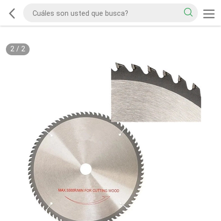
2
/
2