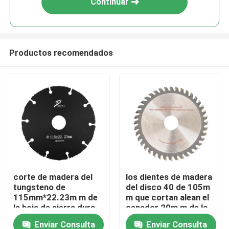
Continuar
Productos recomendados
Inicio
corte de madera del
los dientes de madera
tungsteno de
del disco 40 de 105m
Sobre nosotros
115mm*22.23m m de
m que cortan alean el
la hoja de sierra dura
cenador 20m m de la
de la aleación
hoja de sierra
Enviar Consulta
Enviar Consulta
Contactos