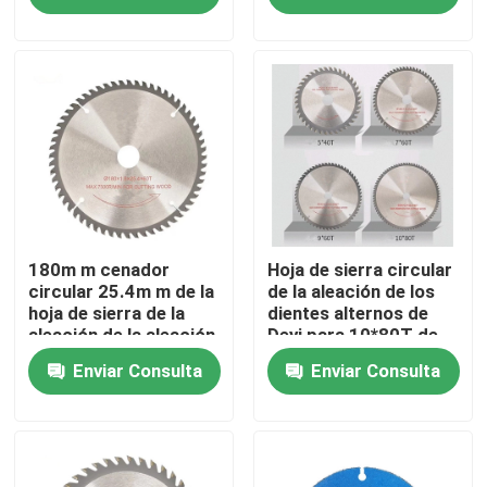
Productos
Diamond Saw Tools
Diamond Saw Blade
Diamond Drill Core Bit
180m m cenador
Hoja de sierra circular
circular 25.4m m de la
de la aleación de los
hoja de sierra de la
dientes alternos de
aleación de la aleación
Deyi para 10*80T de
Diamond Grinding Wheel
de Carbid de 60
aluminio
Enviar Consulta
Enviar Consulta
dientes
tampón para pulir del diamante
rueda de la taza del diamante