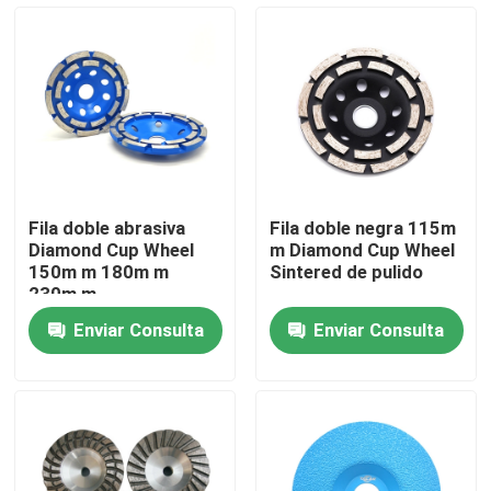
Viaje de la fábrica
Control de calidad
Éntrenos en contacto con
Fila doble abrasiva
Fila doble negra 115m
Diamond Cup Wheel
m Diamond Cup Wheel
Noticias
150m m 180m m
Sintered de pulido
230m m
Enviar Consulta
Enviar Consulta
Casos
Diamond Saw Tools
Diamond Saw Blade