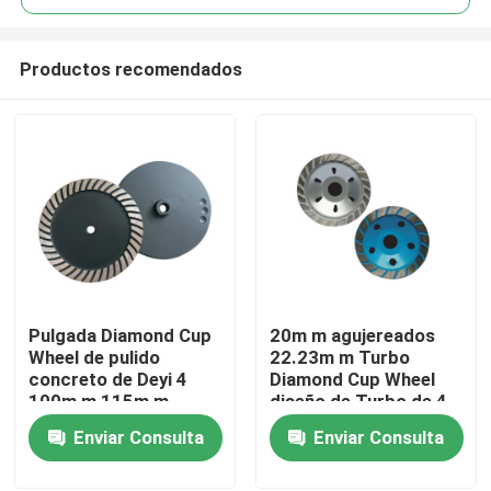
Productos recomendados
Pulgada Diamond Cup
20m m agujereados
Hogar
Wheel de pulido
22.23m m Turbo
concreto de Deyi 4
Diamond Cup Wheel
100m m 115m m
diseño de Turbo de 4
Productos
125m m
pulgadas
Enviar Consulta
Enviar Consulta
Sobre nosotros