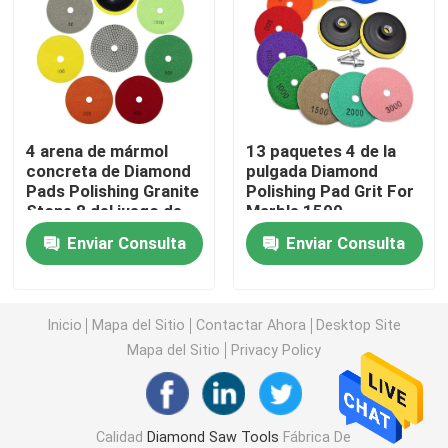
Diamond Drill Core Bit
Diamond Grinding Wheel
4 arena de mármol
13 paquetes 4 de la
concreta de Diamond
pulgada Diamond
tampón para pulir del diamante
Pads Polishing Granite
Polishing Pad Grit For
Stone 8 del juego de
Marble 1500
piezas seco mojado
rueda de la taza del diamante
Enviar Consulta
Enviar Consulta
de la pulgada 800
Diamond Router Bit
Inicio
Mapa del Sitio
Contactar Ahora
Desktop Site
Mapa del Sitio
Privacy Policy
Diamond Engraving Bit
Hoja de sierra oscilante
Calidad
Diamond Saw Tools
Fábrica De