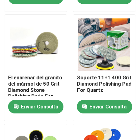
Viaje de la fábrica
Control de calidad
Éntrenos en contacto con
Noticias
El enarenar del granito
Soporte 11+1 400 Grit
del mármol de 50 Grit
Diamond Polishing Pad
Diamond Stone
For Quartz
Polishing Pads For
Casos
Enviar Consulta
Enviar Consulta
Diamond Saw Tools
Diamond Saw Blade