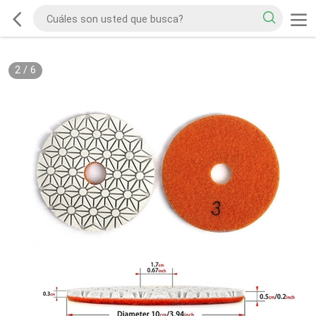
2
/
6