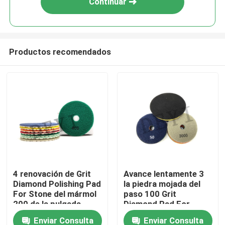
Continuar
Productos recomendados
Hogar
4 renovación de Grit
Avance lentamente 3
Diamond Polishing Pad
la piedra mojada del
Productos
For Stone del mármol
paso 100 Grit
200 de la pulgada
Diamond Pad For
Quartz Engineered
Enviar Consulta
Enviar Consulta
Sobre nosotros