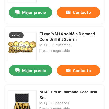
Mejor precio
Contacto
Viaje de la fábrica
Control de calidad
El vacío M14 soldó a Diamond
Core Drill Bit 25m m
Éntrenos en contacto con
MOQ：50 sistemas
Precio：negotiable
Noticias
Mejor precio
Contacto
Casos
Diamond Saw Tools
M14 10m m Diamond Core Drill
Set
MOQ：10 pedazos
Diamond Saw Blade
Precio：negotiable