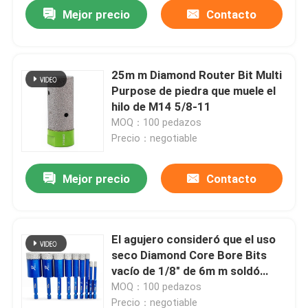
Mejor precio
Contacto
25m m Diamond Router Bit Multi
Purpose de piedra que muele el
hilo de M14 5/8-11
MOQ：100 pedazos
Precio：negotiable
Mejor precio
Contacto
Hogar
El agujero consideró que el uso
seco Diamond Core Bore Bits
Productos
vacío de 1/8" de 6m m soldó
para el granito
MOQ：100 pedazos
Sobre nosotros
Precio：negotiable