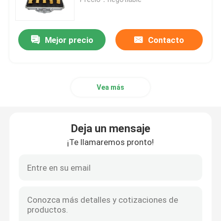
Diamond Drill Core Bit
Mejor precio
Contacto
Diamond Grinding Wheel
Vea más
tampón para pulir del diamante
rueda de la taza del diamante
Deja un mensaje
¡Te llamaremos pronto!
Diamond Router Bit
Diamond Engraving Bit
Hoja de sierra oscilante